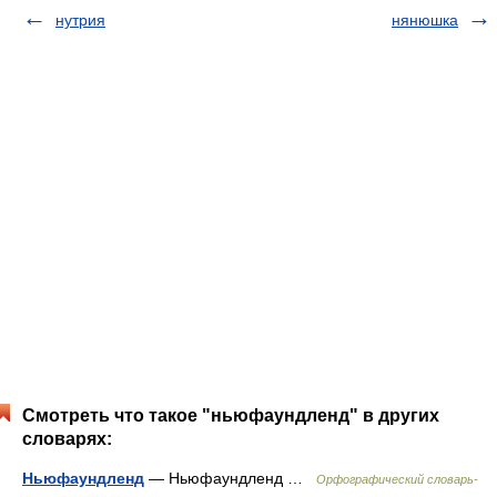
нутрия
нянюшка
Смотреть что такое "ньюфаундленд" в других
словарях:
Ньюфаундленд
— Ньюфаундленд …
Орфографический словарь-