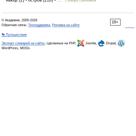
ньюф (2) • остров (218) • …
Словарь синонимов
© Академик, 2000-2026
18+
Обратная связь:
Техподдержка
,
Реклама на сайте
👣 Путешествия
Экспорт словарей на сайты
, сделанные на PHP,
Joomla,
Drupal,
WordPress, MODx.