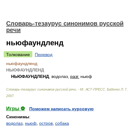
Словарь-тезаурус синонимов русской
речи
ньюфаундленд
Толкование
Перевод
ньюфаундленд
НЬЮФАУНДЛЕНД
НЬЮФАУНДЛЕНД
, водолаз,
разг.
ньюф
Словарь-тезаурус синонимов русской речи. - М:. АСТ-ПРЕСС
.
Бабенко Л. Г.
.
2007
.
Игры ⚽
Поможем написать курсовую
Синонимы
:
водолаз
,
ньюф
,
остров
,
собака