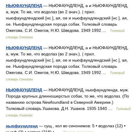
НЬЮФАУНДЛЕНД
— НЬЮФАУНДЛЕНД, а и НЬЮФАУНДЛЕНД,
а, муж. То же, что водолаз (во 2 знач.). | прил.
ньюфаундлендский [нс ], ая, ое и ньюфаундлендский [нс ], ая,
ое. Ньюфаундлендская порода собак. Толковый словарь
Ожегова. С.И. Ожегов, Н.Ю. Шведова. 1949 1992 …
Толковый
словарь Ожегова
НЬЮФАУНДЛЕНД
— НЬЮФАУНДЛЕНД, а и НЬЮФАУНДЛЕНД,
а, муж. То же, что водолаз (во 2 знач.). | прил.
ньюфаундлендский [нс ], ая, ое и ньюфаундлендский [нс ], ая,
ое. Ньюфаундлендская порода собак. Толковый словарь
Ожегова. С.И. Ожегов, Н.Ю. Шведова. 1949 1992 …
Толковый
словарь Ожегова
НЬЮФАУНДЛЕНД
— НЬЮФАУНДЛЕНД, ньюфаундленда, муж.
Порода крупных длинношерстых собак, то же, что водолаз. (По
названию острова Newfoundland в Северной Америке.)
Толковый словарь Ушакова. Д.Н. Ушаков. 1935 1940 …
Толковый
словарь Ушакова
ньюфаундленд
— сущ., кол во синонимов: 5 • водолаз (12) •