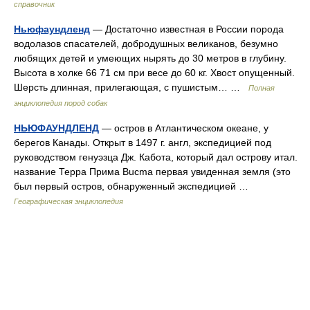
справочник
Ньюфаундленд
— Достаточно известная в России порода
водолазов спасателей, добродушных великанов, безумно
любящих детей и умеющих нырять до 30 метров в глубину.
Высота в холке 66 71 см при весе до 60 кг. Хвост опущенный.
Шерсть длинная, прилегающая, с пушистым… …
Полная
энциклопедия пород собак
НЬЮФАУНДЛЕНД
— остров в Атлантическом океане, у
берегов Канады. Открыт в 1497 г. англ, экспедицией под
руководством генуэзца Дж. Кабота, который дал острову итал.
название Терра Прима Bucma первая увиденная земля (это
был первый остров, обнаруженный экспедицией …
Географическая энциклопедия