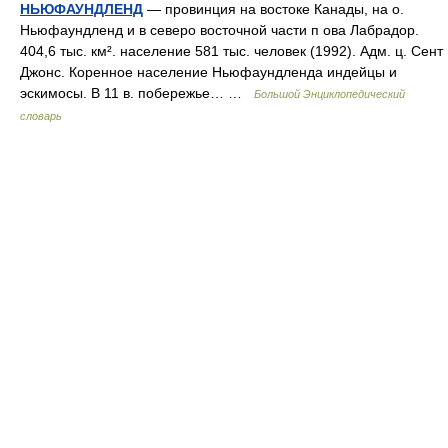
НЬЮФАУНДЛЕНД
— провинция на востоке Канады, на о.
Ньюфаундленд и в северо восточной части п ова Лабрадор.
404,6 тыс. км². население 581 тыс. человек (1992). Адм. ц. Сент
Джонс. Коренное население Ньюфаундленда индейцы и
эскимосы. В 11 в. побережье… …
Большой Энциклопедический
словарь